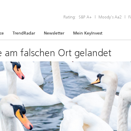
Rating:
S&P A+
|
Moody’s Aa2
|
F
ice
TrendRadar
Newsletter
Mein KeyInvest
e am falschen Ort gelandet