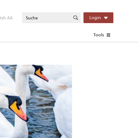
itch AA
Login
Tools