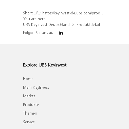
Short URL:
https://keyinvest-de.ubs.com/produkt/detail/index/isin/DE000WA683W0
You are here:
UBS KeyInvest Deutschland
Produktdetail
Folgen Sie uns auf
Explore UBS KeyInvest
Home
Mein KeyInvest
Märkte
Produkte
Themen
Service