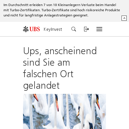
Im Durchschnitt erleiden 7 von 10 Kleinanlegern Verluste beim Handel
mit Turbo-Zertifikaten. Turbo-Zertifikate sind hoch risikoreiche Produkte
und nicht für langfristige Anlagestrategien geeignet.
^
KeyInvest
Ups, anscheinend
sind Sie am
falschen Ort
gelandet