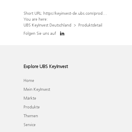
Short URL:
https://keyinvest-de.ubs.com/produkt/detail/index/isin/DE000WA68164
You are here:
UBS KeyInvest Deutschland
Produktdetail
Folgen Sie uns auf
Explore UBS KeyInvest
Home
Mein KeyInvest
Märkte
Produkte
Themen
Service