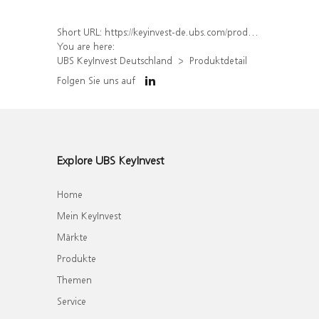
Short URL:
https://keyinvest-de.ubs.com/produkt/detail/index/isin/DE000WA67XW4
You are here:
UBS KeyInvest Deutschland
Produktdetail
Folgen Sie uns auf
Explore UBS KeyInvest
Home
Mein KeyInvest
Märkte
Produkte
Themen
Service