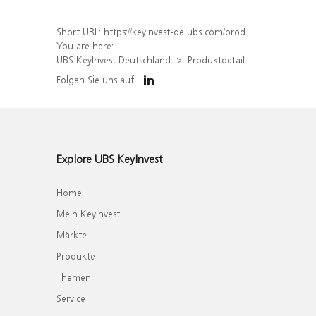
Short URL:
https://keyinvest-de.ubs.com/produkt/detail/index/isin/DE000WA67XE2
You are here:
UBS KeyInvest Deutschland
Produktdetail
Folgen Sie uns auf
Explore UBS KeyInvest
Home
Mein KeyInvest
Märkte
Produkte
Themen
Service