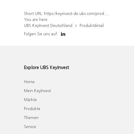
Short URL:
https://keyinvest-de.ubs.com/produkt/detail/index/isin/DE000WA67TD2
You are here:
UBS KeyInvest Deutschland
Produktdetail
Folgen Sie uns auf
Explore UBS KeyInvest
Home
Mein KeyInvest
Märkte
Produkte
Themen
Service