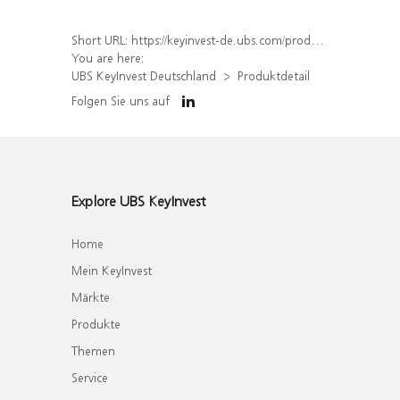
Short URL:
https://keyinvest-de.ubs.com/produkt/detail/index/isin/DE000WA67NS3
You are here:
UBS KeyInvest Deutschland
Produktdetail
Folgen Sie uns auf
Explore UBS KeyInvest
Home
Mein KeyInvest
Märkte
Produkte
Themen
Service