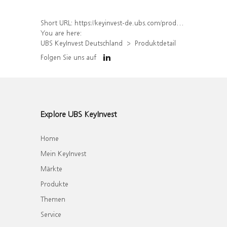
Short URL:
https://keyinvest-de.ubs.com/produkt/detail/index/isin/DE000WA67NR5
You are here:
UBS KeyInvest Deutschland
Produktdetail
Folgen Sie uns auf
Explore UBS KeyInvest
Home
Mein KeyInvest
Märkte
Produkte
Themen
Service