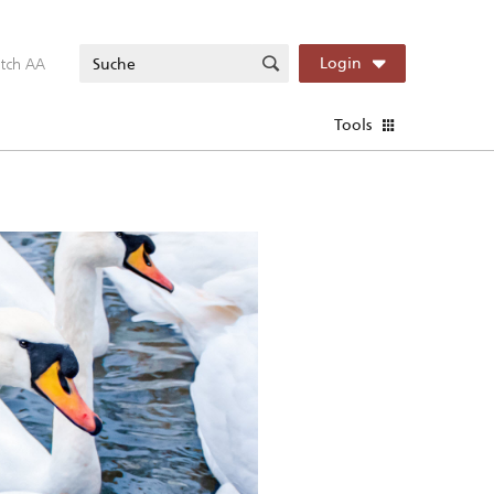
itch AA
Login
Tools