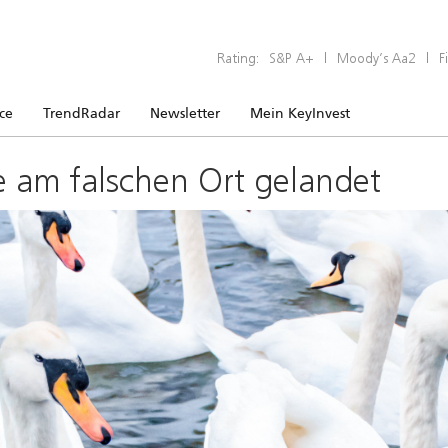
Rating:
S&P A+
|
Moody’s Aa2
|
F
ice
TrendRadar
Newsletter
Mein KeyInvest
e am falschen Ort gelandet