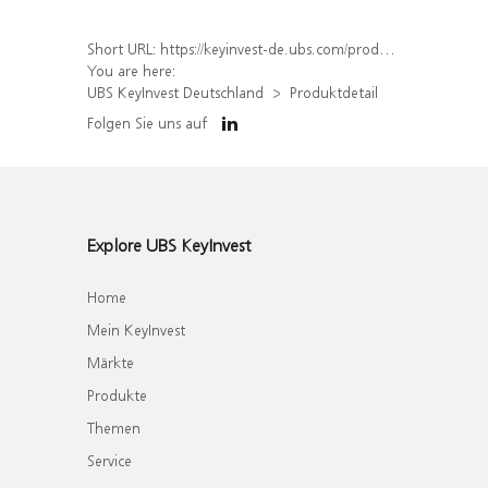
Short URL:
https://keyinvest-de.ubs.com/produkt/detail/index/isin/DE000WA67FV3
You are here:
UBS KeyInvest Deutschland
Produktdetail
Folgen Sie uns auf
Explore UBS KeyInvest
Home
Mein KeyInvest
Märkte
Produkte
Themen
Service