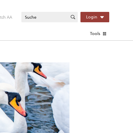
itch AA
Login
Tools