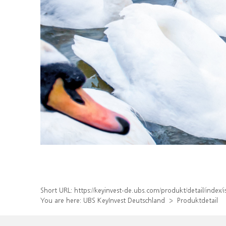
Short URL:
https://keyinvest-de.ubs.com/produkt/detail/inde
You are here:
UBS KeyInvest Deutschland
Produktdetail