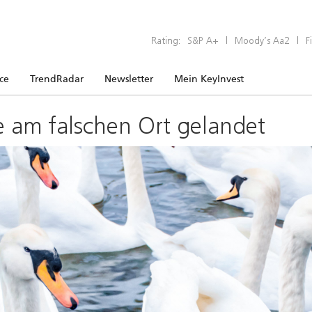
Rating:
S&P A+
|
Moody’s Aa2
|
F
ice
TrendRadar
Newsletter
Mein KeyInvest
e am falschen Ort gelandet