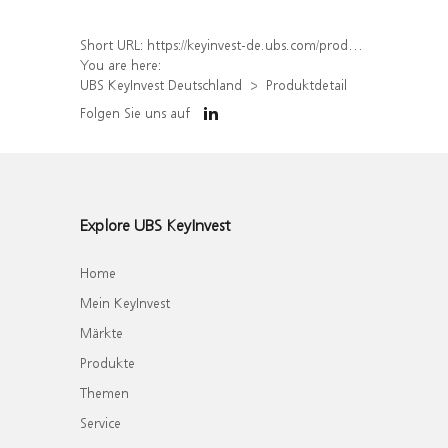
Short URL:
https://keyinvest-de.ubs.com/produkt/detail/index/isin/DE000WA67ED4
You are here:
UBS KeyInvest Deutschland
Produktdetail
Folgen Sie uns auf
Explore UBS KeyInvest
Home
Mein KeyInvest
Märkte
Produkte
Themen
Service