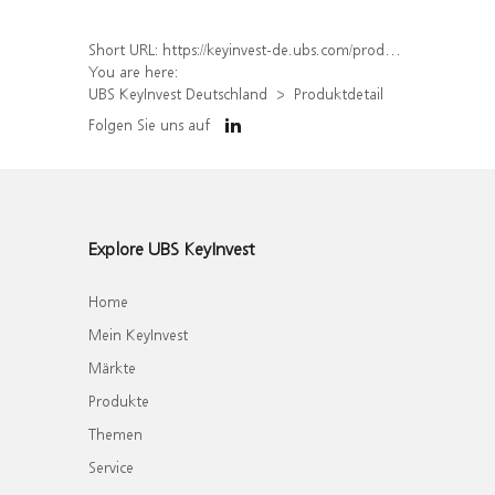
Short URL:
https://keyinvest-de.ubs.com/produkt/detail/index/isin/DE000WA67AN1
You are here:
UBS KeyInvest Deutschland
Produktdetail
Folgen Sie uns auf
Explore UBS KeyInvest
Home
Mein KeyInvest
Märkte
Produkte
Themen
Service