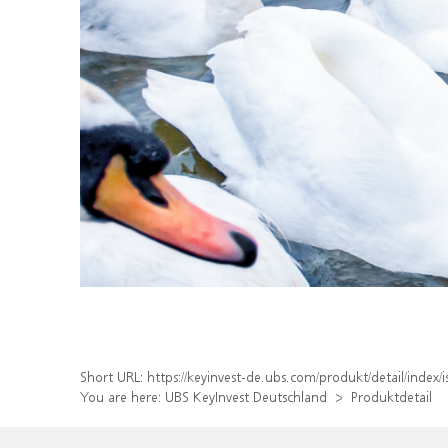
Short URL:
https://keyinvest-de.ubs.com/produkt/detail/inde
You are here:
UBS KeyInvest Deutschland
Produktdetail