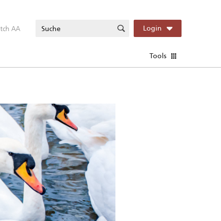
itch AA
Login
Tools