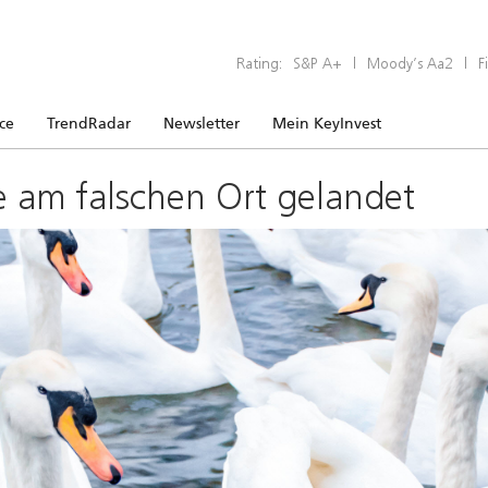
Rating:
S&P A+
|
Moody’s Aa2
|
F
ice
TrendRadar
Newsletter
Mein KeyInvest
e am falschen Ort gelandet