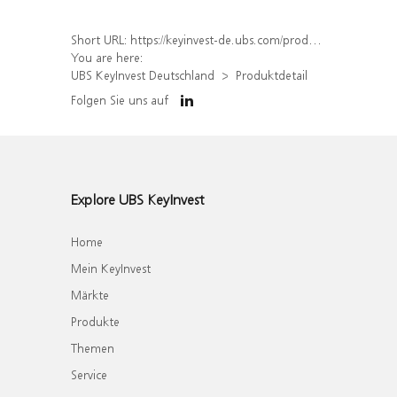
Short URL:
https://keyinvest-de.ubs.com/produkt/detail/index/isin/DE000WA676Z7
You are here:
UBS KeyInvest Deutschland
Produktdetail
Folgen Sie uns auf
Explore UBS KeyInvest
Home
Mein KeyInvest
Märkte
Produkte
Themen
Service