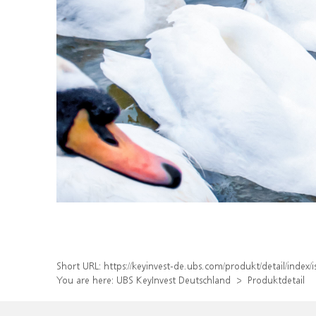
Short URL:
https://keyinvest-de.ubs.com/produkt/detail/inde
You are here:
UBS KeyInvest Deutschland
Produktdetail