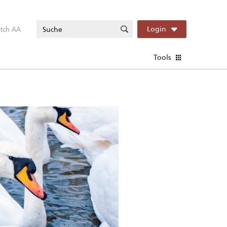
itch AA
Login
Tools