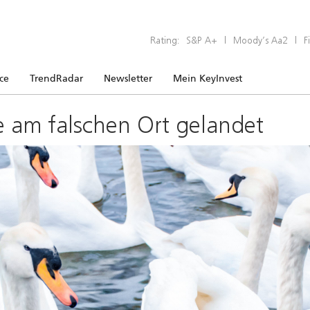
Rating:
S&P A+
|
Moody’s Aa2
|
F
ice
TrendRadar
Newsletter
Mein KeyInvest
e am falschen Ort gelandet