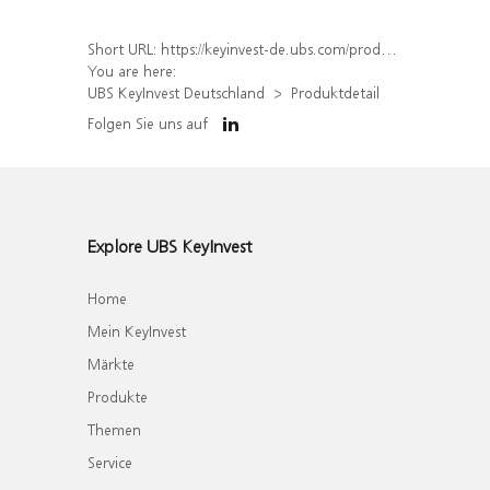
Short URL:
https://keyinvest-de.ubs.com/produkt/detail/index/isin/DE000WA66N73
You are here:
UBS KeyInvest Deutschland
Produktdetail
Folgen Sie uns auf
Explore UBS KeyInvest
Home
Mein KeyInvest
Märkte
Produkte
Themen
Service