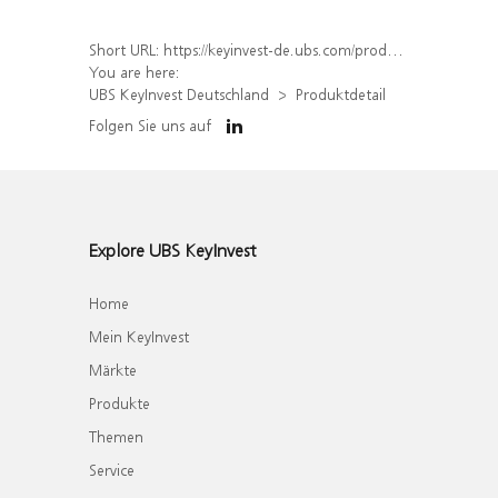
Short URL:
https://keyinvest-de.ubs.com/produkt/detail/index/isin/DE000WA66MQ1
You are here:
UBS KeyInvest Deutschland
Produktdetail
Folgen Sie uns auf
Explore UBS KeyInvest
Home
Mein KeyInvest
Märkte
Produkte
Themen
Service