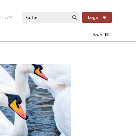
itch AA
Login
Tools