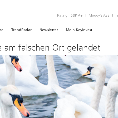
Rating:
S&P A+
|
Moody’s Aa2
|
F
ice
TrendRadar
Newsletter
Mein KeyInvest
e am falschen Ort gelandet