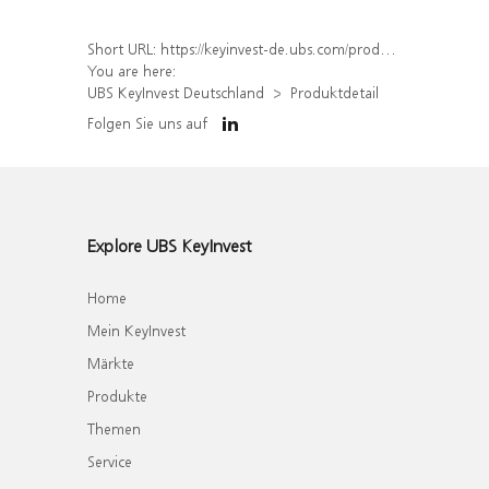
Short URL:
https://keyinvest-de.ubs.com/produkt/detail/index/isin/DE000WA66M90
You are here:
UBS KeyInvest Deutschland
Produktdetail
Folgen Sie uns auf
Explore UBS KeyInvest
Home
Mein KeyInvest
Märkte
Produkte
Themen
Service