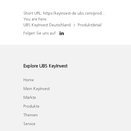
Short URL:
https://keyinvest-de.ubs.com/produkt/detail/index/isin/DE000WA66E74
You are here:
UBS KeyInvest Deutschland
Produktdetail
Folgen Sie uns auf
Explore UBS KeyInvest
Home
Mein KeyInvest
Märkte
Produkte
Themen
Service