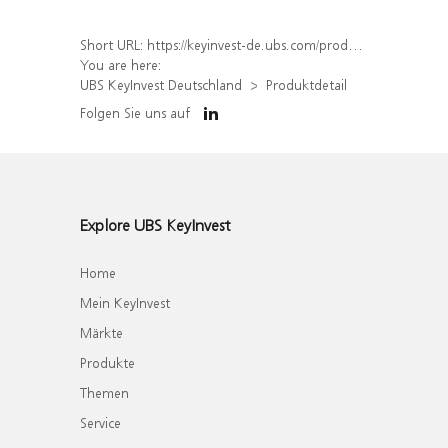
Short URL:
https://keyinvest-de.ubs.com/produkt/detail/index/isin/DE000WA66903
You are here:
UBS KeyInvest Deutschland
Produktdetail
Folgen Sie uns auf
Explore UBS KeyInvest
Home
Mein KeyInvest
Märkte
Produkte
Themen
Service