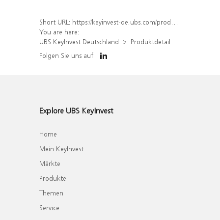
Short URL:
https://keyinvest-de.ubs.com/produkt/detail/index/isin/DE000WA661D6
You are here:
UBS KeyInvest Deutschland
Produktdetail
Folgen Sie uns auf
Explore UBS KeyInvest
Home
Mein KeyInvest
Märkte
Produkte
Themen
Service