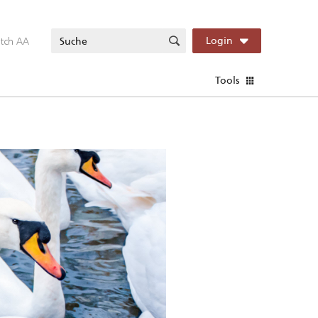
itch AA
Login
Tools