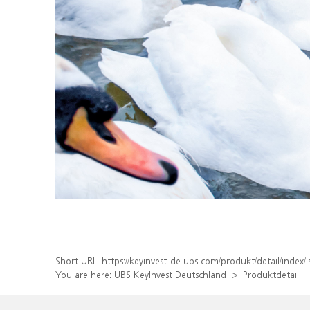
Short URL:
https://keyinvest-de.ubs.com/produkt/detail/inde
You are here:
UBS KeyInvest Deutschland
Produktdetail