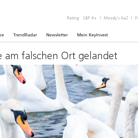
Rating:
S&P A+
|
Moody’s Aa2
|
F
ice
TrendRadar
Newsletter
Mein KeyInvest
e am falschen Ort gelandet