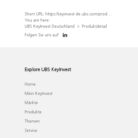
Short URL:
https://keyinvest-de.ubs.com/produkt/detail/index/isin/DE000WA65R39
You are here:
UBS KeyInvest Deutschland
Produktdetail
Folgen Sie uns auf
Explore UBS KeyInvest
Home
Mein KeyInvest
Märkte
Produkte
Themen
Service