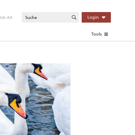
itch AA
Login
Tools