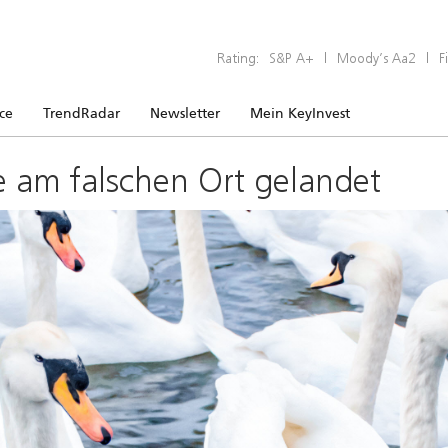
Rating:
S&P A+
|
Moody’s Aa2
|
F
ice
TrendRadar
Newsletter
Mein KeyInvest
e am falschen Ort gelandet