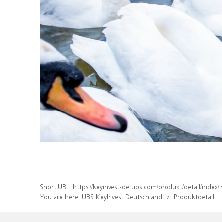
Short URL:
https://keyinvest-de.ubs.com/produkt/detail/inde
You are here:
UBS KeyInvest Deutschland
Produktdetail