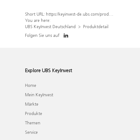
Short URL:
https://keyinvest-de.ubs.com/produkt/detail/index/isin/DE000WA65LR3
You are here:
UBS KeyInvest Deutschland
Produktdetail
Folgen Sie uns auf
Explore UBS KeyInvest
Home
Mein KeyInvest
Märkte
Produkte
Themen
Service