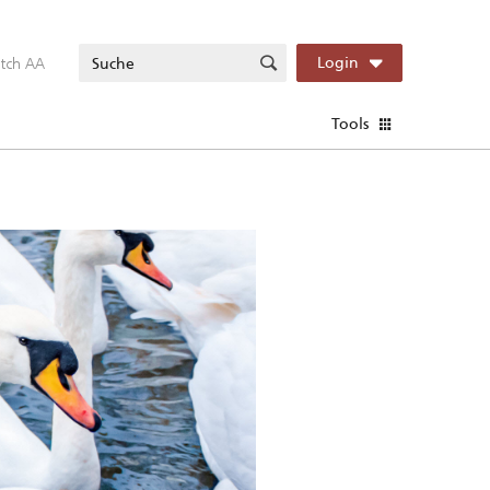
itch AA
Login
Tools