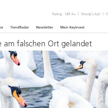
Rating:
S&P A+
|
Moody’s Aa2
|
F
ice
TrendRadar
Newsletter
Mein KeyInvest
e am falschen Ort gelandet