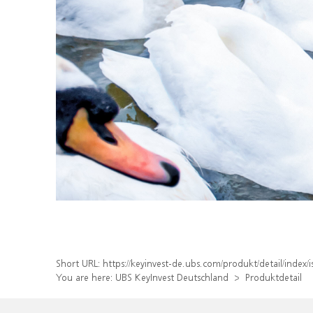
Short URL:
https://keyinvest-de.ubs.com/produkt/detail/inde
You are here:
UBS KeyInvest Deutschland
Produktdetail