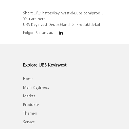
Short URL:
https://keyinvest-de.ubs.com/produkt/detail/index/isin/DE000WA65HJ8
You are here:
UBS KeyInvest Deutschland
Produktdetail
Folgen Sie uns auf
Explore UBS KeyInvest
Home
Mein KeyInvest
Märkte
Produkte
Themen
Service