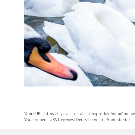
Short URL:
https://keyinvest-de.ubs.com/produkt/detail/inde
You are here:
UBS KeyInvest Deutschland
Produktdetail