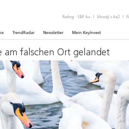
Rating:
S&P A+
|
Moody’s Aa2
|
F
ice
TrendRadar
Newsletter
Mein KeyInvest
e am falschen Ort gelandet