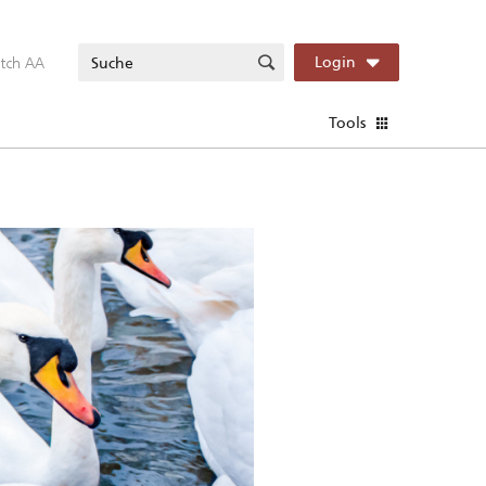
itch AA
Login
Tools