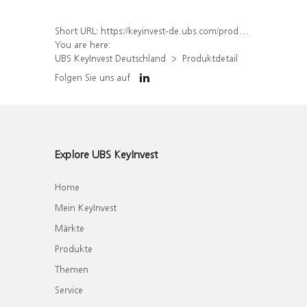
Short URL:
https://keyinvest-de.ubs.com/produkt/detail/index/isin/DE000WA65GR3
You are here:
UBS KeyInvest Deutschland
Produktdetail
Folgen Sie uns auf
Explore UBS KeyInvest
Home
Mein KeyInvest
Märkte
Produkte
Themen
Service