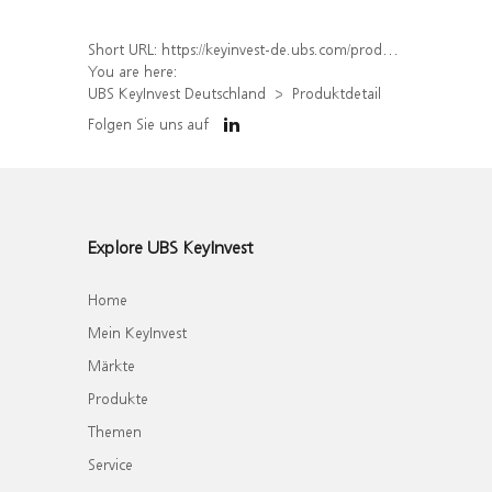
Short URL:
https://keyinvest-de.ubs.com/produkt/detail/index/isin/DE000WA65FC7
You are here:
UBS KeyInvest Deutschland
Produktdetail
Folgen Sie uns auf
Explore UBS KeyInvest
Home
Mein KeyInvest
Märkte
Produkte
Themen
Service