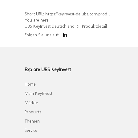
Short URL:
https://keyinvest-de.ubs.com/produkt/detail/index/isin/DE000WA658F7
You are here:
UBS KeyInvest Deutschland
Produktdetail
Folgen Sie uns auf
Explore UBS KeyInvest
Home
Mein KeyInvest
Märkte
Produkte
Themen
Service