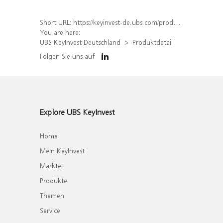
Short URL:
https://keyinvest-de.ubs.com/produkt/detail/index/isin/DE000WA64MW4
You are here:
UBS KeyInvest Deutschland
Produktdetail
Folgen Sie uns auf
Explore UBS KeyInvest
Home
Mein KeyInvest
Märkte
Produkte
Themen
Service