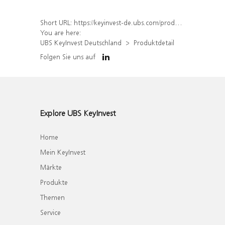
Short URL:
https://keyinvest-de.ubs.com/produkt/detail/index/isin/DE000WA64H73
You are here:
UBS KeyInvest Deutschland
Produktdetail
Folgen Sie uns auf
Explore UBS KeyInvest
Home
Mein KeyInvest
Märkte
Produkte
Themen
Service