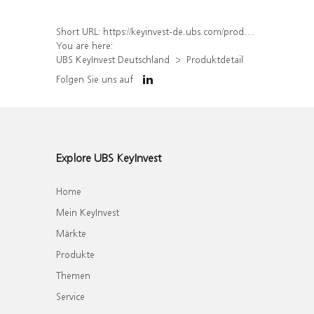
Short URL:
https://keyinvest-de.ubs.com/produkt/detail/index/isin/DE000WA64DY9
You are here:
UBS KeyInvest Deutschland
Produktdetail
Folgen Sie uns auf
Explore UBS KeyInvest
Home
Mein KeyInvest
Märkte
Produkte
Themen
Service