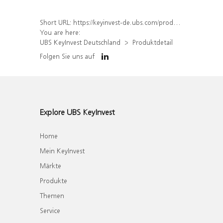
Short URL:
https://keyinvest-de.ubs.com/produkt/detail/index/isin/DE000WA64AL2
You are here:
UBS KeyInvest Deutschland
Produktdetail
Folgen Sie uns auf
Explore UBS KeyInvest
Home
Mein KeyInvest
Märkte
Produkte
Themen
Service