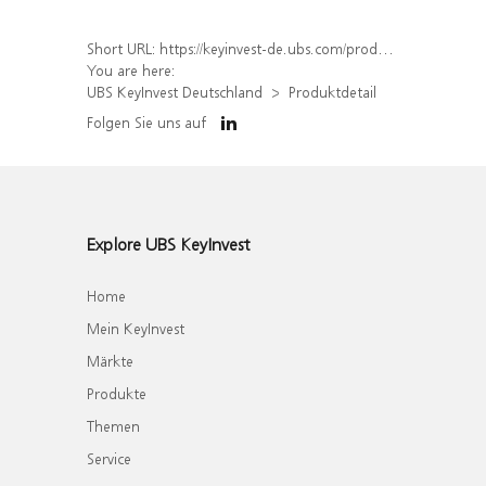
Short URL:
https://keyinvest-de.ubs.com/produkt/detail/index/isin/DE000WA645A5
You are here:
UBS KeyInvest Deutschland
Produktdetail
Folgen Sie uns auf
Explore UBS KeyInvest
Home
Mein KeyInvest
Märkte
Produkte
Themen
Service