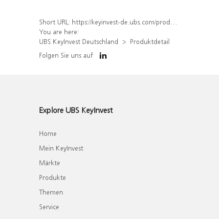
Short URL:
https://keyinvest-de.ubs.com/produkt/detail/index/isin/DE000WA641Y4
You are here:
UBS KeyInvest Deutschland
Produktdetail
Folgen Sie uns auf
Explore UBS KeyInvest
Home
Mein KeyInvest
Märkte
Produkte
Themen
Service