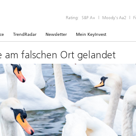
Rating:
S&P A+
|
Moody’s Aa2
|
F
ice
TrendRadar
Newsletter
Mein KeyInvest
e am falschen Ort gelandet