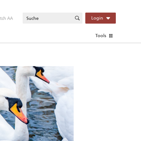
itch AA
Login
Tools