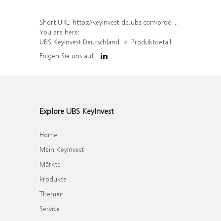
Short URL:
https://keyinvest-de.ubs.com/produkt/detail/index/isin/DE000WA63Z49
You are here:
UBS KeyInvest Deutschland
Produktdetail
Folgen Sie uns auf
Explore UBS KeyInvest
Home
Mein KeyInvest
Märkte
Produkte
Themen
Service