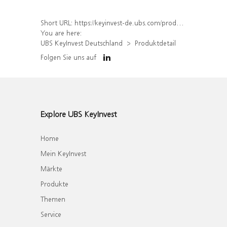
Short URL:
https://keyinvest-de.ubs.com/produkt/detail/index/isin/DE000WA63X58
You are here:
UBS KeyInvest Deutschland
Produktdetail
Folgen Sie uns auf
Explore UBS KeyInvest
Home
Mein KeyInvest
Märkte
Produkte
Themen
Service