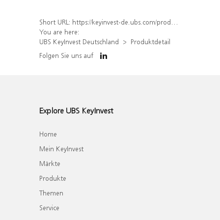
Short URL:
https://keyinvest-de.ubs.com/produkt/detail/index/isin/DE000WA63WR5
You are here:
UBS KeyInvest Deutschland
Produktdetail
Folgen Sie uns auf
Explore UBS KeyInvest
Home
Mein KeyInvest
Märkte
Produkte
Themen
Service