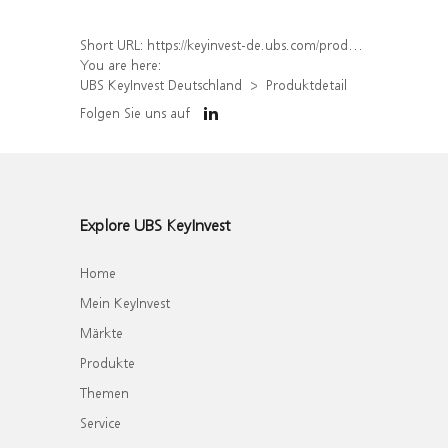
Short URL:
https://keyinvest-de.ubs.com/produkt/detail/index/isin/DE000WA63WJ2
You are here:
UBS KeyInvest Deutschland
Produktdetail
Folgen Sie uns auf
Explore UBS KeyInvest
Home
Mein KeyInvest
Märkte
Produkte
Themen
Service