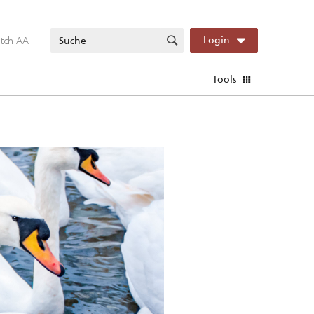
itch AA
Login
Tools