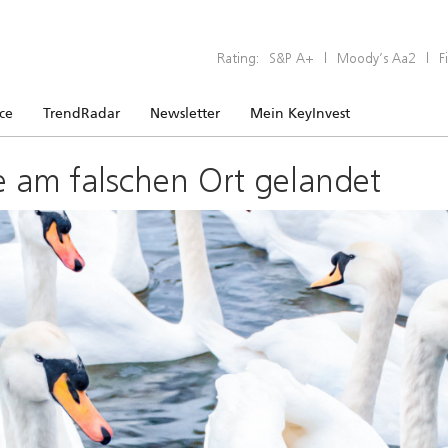
Rating:
S&P A+
|
Moody’s Aa2
|
F
ice
TrendRadar
Newsletter
Mein KeyInvest
e am falschen Ort gelandet