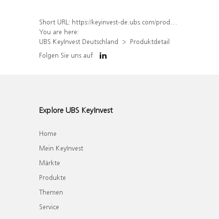
Short URL:
https://keyinvest-de.ubs.com/produkt/detail/index/isin/DE000WA63KH1
You are here:
UBS KeyInvest Deutschland
Produktdetail
Folgen Sie uns auf
Explore UBS KeyInvest
Home
Mein KeyInvest
Märkte
Produkte
Themen
Service