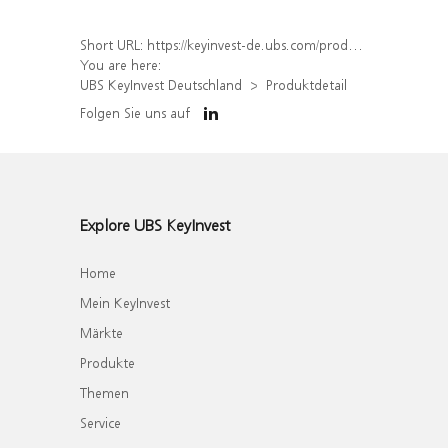
Short URL:
https://keyinvest-de.ubs.com/produkt/detail/index/isin/DE000WA63K87
You are here:
UBS KeyInvest Deutschland
Produktdetail
Folgen Sie uns auf
Explore UBS KeyInvest
Home
Mein KeyInvest
Märkte
Produkte
Themen
Service