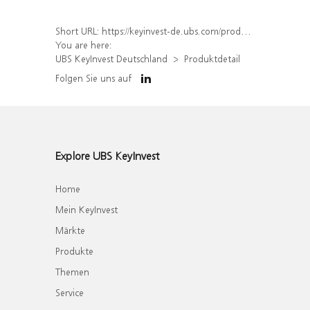
Short URL:
https://keyinvest-de.ubs.com/produkt/detail/index/isin/DE000WA63HJ3
You are here:
UBS KeyInvest Deutschland
Produktdetail
Folgen Sie uns auf
Explore UBS KeyInvest
Home
Mein KeyInvest
Märkte
Produkte
Themen
Service