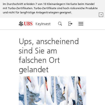
Im Durchschnitt erleiden 7 von 10 Kleinanlegern Verluste beim Handel
mit Turbo-Zertifikaten. Turbo-Zertifikate sind hoch risikoreiche Produkte
und nicht für langfristige Anlagestrategien geeignet.
^
KeyInvest
Ups, anscheinend
sind Sie am
falschen Ort
gelandet