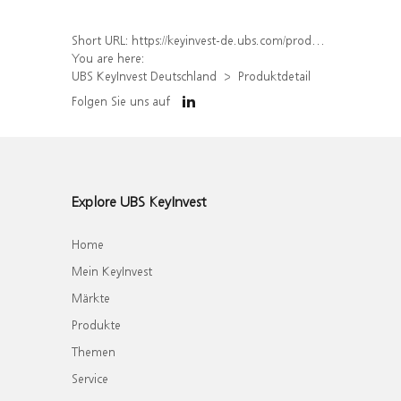
Short URL:
https://keyinvest-de.ubs.com/produkt/detail/index/isin/DE000WA63GX6
You are here:
UBS KeyInvest Deutschland
Produktdetail
Folgen Sie uns auf
Explore UBS KeyInvest
Home
Mein KeyInvest
Märkte
Produkte
Themen
Service