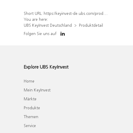
Short URL:
https://keyinvest-de.ubs.com/produkt/detail/index/isin/DE000WA63BG2
You are here:
UBS KeyInvest Deutschland
Produktdetail
Folgen Sie uns auf
Explore UBS KeyInvest
Home
Mein KeyInvest
Märkte
Produkte
Themen
Service